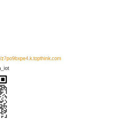
://z7po9bxpe4.k.topthink.com
iot